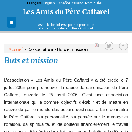
Français
English
Jump to navigation
Español
Italiano
Português
Les Amis du Père Caffarel
Association loi 1901 pour la promotion
de la canonisation du Père Caffarel
L'association
Accueil
›
L'association
›
Buts et mission
La cause de
Buts et mission
V
canonisation
Sa vie et son
o
oeuvre
L’association « Les Amis du Père Caffarel » a été créée le 7
u
juillet 2005 pour promouvoir la cause de canonisation du Père
Le Père Caffarel
Caffarel, ouverte le 25 avril 2006. C’est une association
et sa pensée
s
internationale qui a comme objectifs d’établir et de mettre en
Contact
œuvre de par le monde des actions destinées à faire connaître
ê
le Père Caffarel, sa personnalité, sa pensée sur le mariage et
l’oraison, sa spiritualité, et de soutenir financièrement le travail
t
de la cause. Elle édite deux fois par an un bulletin « Le Bulletin